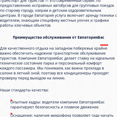
Транспорт для туристов — это современный сервис по
предоставлению исправных автобусов для групповых поездок
по старому городу, озерам и детским оздоровительным
центрам. В городе Евпатория услуга включает аренду техники с
водителем, знающим специфику местных улочек и графики
работы ключевых объектов.
Преимущества обслуживания от ЕвпаторияБас
Для качественного отдыха на западном побережье крайне
важно обеспечить надежное транспортное обслуживание
туристов. Компания ЕвпаторияБас делает ставку на идеальное
техническое состояние парка и персональный комфорт
каждого пассажира. Мы понимаем, как важна прохлада в
салоне в летний зной, поэтому все кондиционеры проходят
проверку перед выходом на линию.
Наши стандарты качества:
Опытные кадры: водители компании ЕвпаторияБас
гарантируют безопасность и плавное движение.
Оснащение: наличие микрофона позволяет гиду начать