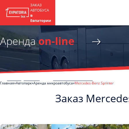
ЗАКАЗ
АВТОБУСА
в
Евпатории
Аренда
on-line
Главная
Автопарк
Аренда микроавтобуса
Mercedes-Benz Sprinter
Заказ Mercede