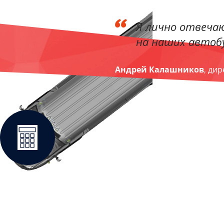
Я лично отвечаю
на наших автобу
Андрей Калашников
, ди