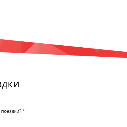
здки
я поездки?