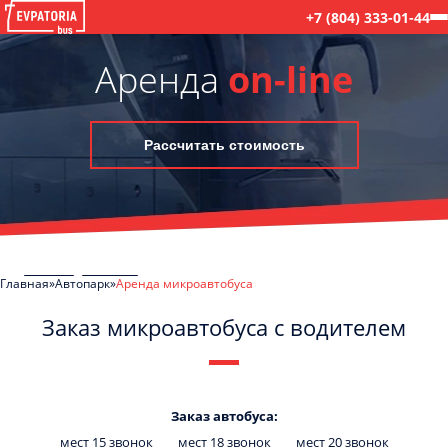
+7 (804) 333-01-44
Аренда
on-line
Рассчитать стоимость
Главная
Автопарк
Аренда микроавтобуса
Заказ микроавтобуса с водителем
C
Политикой конфиденциальности
ознакомлен(а), даю согласие на
обработку моих Персональных данных
Заказ автобуса:
мест 15 звонок
мест 18 звонок
мест 20 звонок