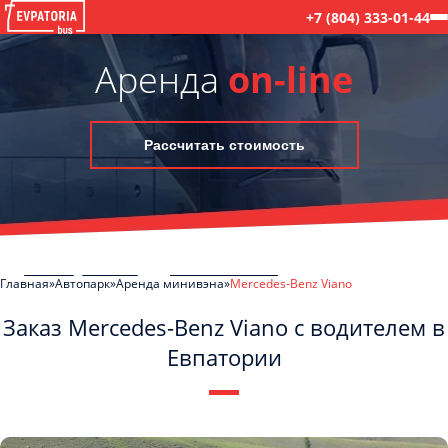
+7 (804) 333-01-44
Аренда
on-line
Рассчитать стоимость
Главная
Автопарк
Аренда минивэна
Mercedes-Benz Viano
Заказ Mercedes-Benz Viano с водителем в
Евпатории
C
Политикой конфиденциальности
ознакомлен(а), даю согласие на
обработку моих Персональных данных