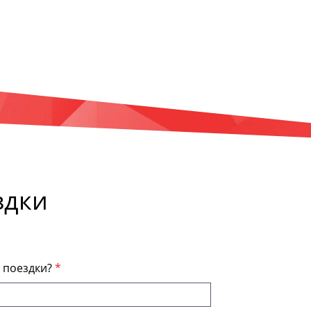
здки
я поездки?