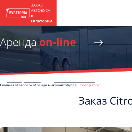
ЗАКАЗ
АВТОБУСА
в
Евпатории
Аренда
on-line
Главная
Автопарк
Аренда микроавтобуса
Citroen Jumper
Заказ Cit