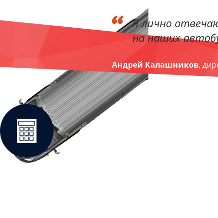
Я лично отвечаю
на наших автобу
Андрей Калашников
, ди