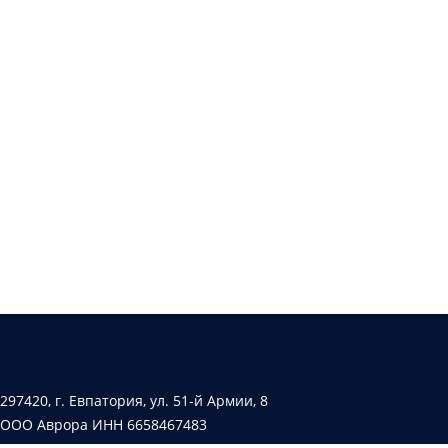
297420, г. Евпатория, ул. 51-й Армии, 8
ООО Аврора ИНН 6658467483