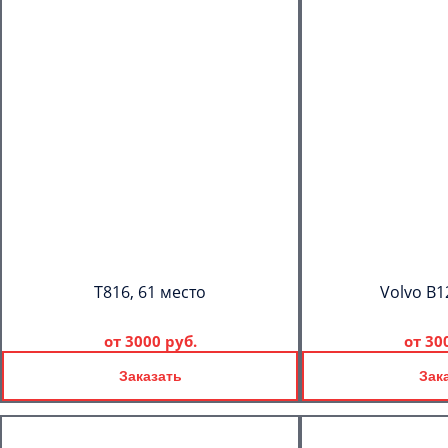
T816, 61 место
Volvo B1
от
3000 руб.
от
30
Заказать
Зак