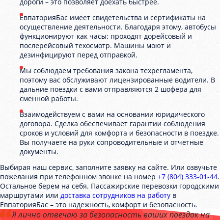
дороги – это позволяет доехать быстрее.
ЕвпаторияБас имеет свидетельства и сертификаты на
осуществление деятельности. Благодаря этому, автобусы
функционируют как часы: проходят дорейсовый и
послерейсовый техосмотр. Машины моют и
дезинфицируют перед отправкой.
Мы соблюдаем требования закона техрегламента,
поэтому вас обслуживают лицензированные водители. В
дальние поездки с вами отправляются 2 шофера для
сменной работы.
Взаимодействуем с вами на основании юридического
договора. Сделка обеспечивает гарантии соблюдения
сроков и условий для комфорта и безопасности в поездке.
Вы получаете на руки сопроводительные и отчетные
документы.
Выбирая наш сервис, заполните заявку на сайте. Или озвучьте
пожелания при телефонном звонке на номер
+7 (804) 333-01-44
.
Остальное берем на себя. Пассажирские перевозки городскими
маршрутами или
доставка сотрудников на работу
в
ЕвпаторияБас – это надежность, комфорт и безопасность.
Я лично отвечаю за безопасность ваших поездок на