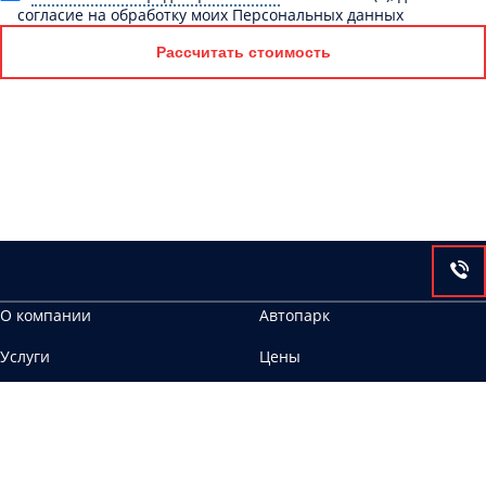
согласие на обработку моих Персональных данных
Рассчитать стоимость
О компании
Автопарк
Услуги
Цены
Контакты
297420, г. Евпатория, ул. 51-й Армии, 8
ООО Аврора ИНН 6658467483