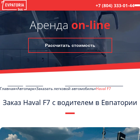
+7 (804) 333-01-44
Аренда
on-line
Рассчитать стоимость
Главная
Автопарк
Заказать легковой автомобиль
Haval F7
Заказ Haval F7 с водителем в Евпатории
C
Политикой конфиденциальности
ознакомлен(а), даю согласие на
обработку моих Персональных данных