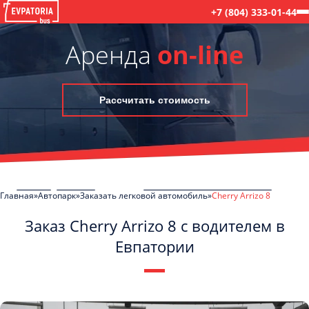
+7 (804) 333-01-44
Аренда
on-line
Рассчитать стоимость
Главная
Автопарк
Заказать легковой автомобиль
Cherry Arrizo 8
Заказ Cherry Arrizo 8 с водителем в
Евпатории
C
Политикой конфиденциальности
ознакомлен(а), даю согласие на
обработку моих Персональных данных