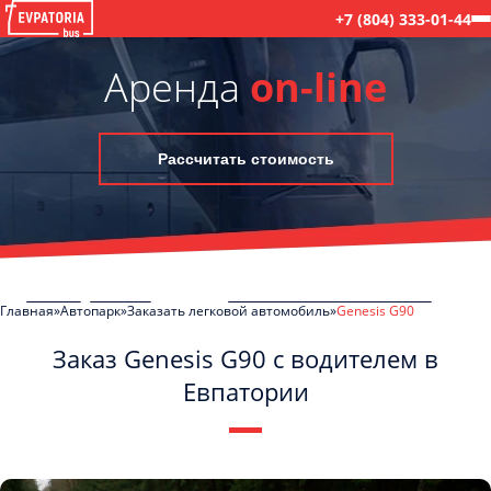
+7 (804) 333-01-44
Аренда
on-line
Рассчитать стоимость
Главная
Автопарк
Заказать легковой автомобиль
Genesis G90
Заказ Genesis G90 с водителем в
Евпатории
C
Политикой конфиденциальности
ознакомлен(а), даю согласие на
обработку моих Персональных данных