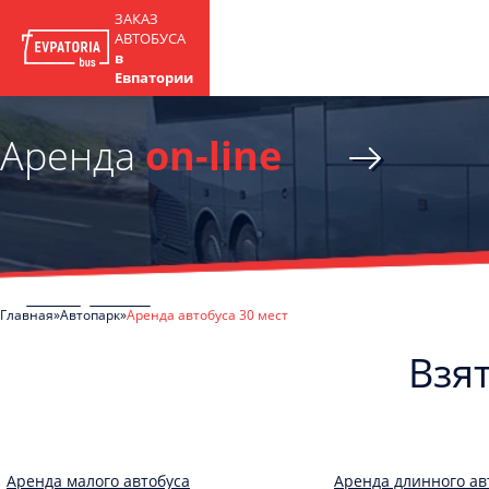
ЗАКАЗ
АВТОБУСА
в
Евпатории
Аренда
on-line
Главная
Автопарк
Аренда автобуса 30 мест
Взят
Аренда малого автобуса
Аренда длинного ав