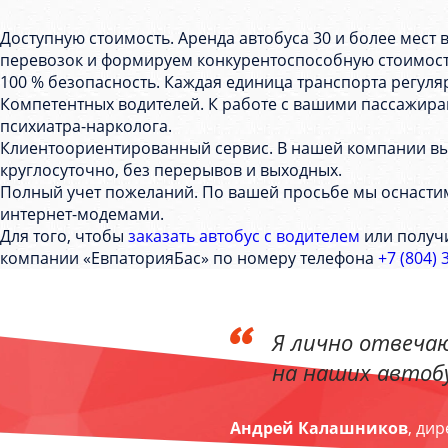
Доступную стоимость. Аренда автобуса 30 и более мест
перевозок и формируем конкурентоспособную стоимос
100 % безопасность. Каждая единица транспорта регул
Компетентных водителей. К работе с вашими пассажирами
психиатра-нарколога.
Клиентоориентированный сервис. В нашей компании вы с
круглосуточно, без перерывов и выходных.
Полный учет пожеланий. По вашей просьбе мы оснастим
интернет-модемами.
Для того, чтобы
заказать автобус с водителем
или получ
компании «ЕвпаторияБас» по номеру телефона
+7 (804) 
Я лично отвечаю
на наших автобу
Андрей Калашников
, ди